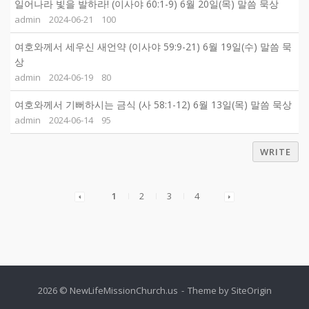
일어나라 빛을 발하라! (이사야 60:1-9) 6월 20일(목) 말씀 묵상
admin
2024-06-21
100
여호와께서 세우신 새언약 (이사야 59:9-21) 6월 19일(수) 말씀 묵
상
admin
2024-06-19
80
여호와께서 기뻐하시는 금식 (사 58:1-12) 6월 13일(목) 말씀 묵상
admin
2024-06-14
95
WRITE
1
2
3
4
2026 © NewLifeMissionChurch.us
Theme by
SiteOrigin