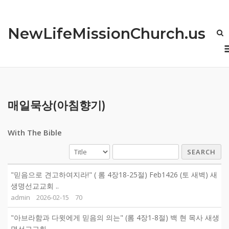
Skip
to
NewLifeMissionChurch.us
content
매일묵상(아침향기)
With The Bible
SEARCH
"믿음으로 견고하여지라!" ( 롬 4장18-25절) Feb1426 (토 새벽) 새
생명선교교회 ..
admin
2026-02-15
70
"아브라함과 다윗에게 믿음의 의는" (롬 4장1-8절) 백 현 목사 새생
명선교교회