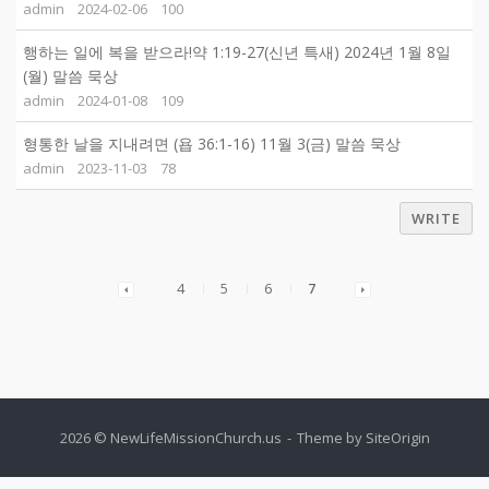
admin
2024-02-06
100
행하는 일에 복을 받으라!약 1:19-27(신년 특새) 2024년 1월 8일
(월) 말씀 묵상
admin
2024-01-08
109
형통한 날을 지내려면 (욥 36:1-16) 11월 3(금) 말씀 묵상
admin
2023-11-03
78
WRITE
4
5
6
7
2026 © NewLifeMissionChurch.us
Theme by
SiteOrigin