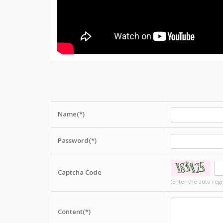
Name(*)
Password(*)
Captcha Code
(Enter the auto reg
Content(*)