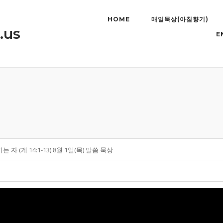
HOME
매일묵상(아침향기)
.us
E
자 (계 14:1-13) 8월 1일(목) 말씀 묵상