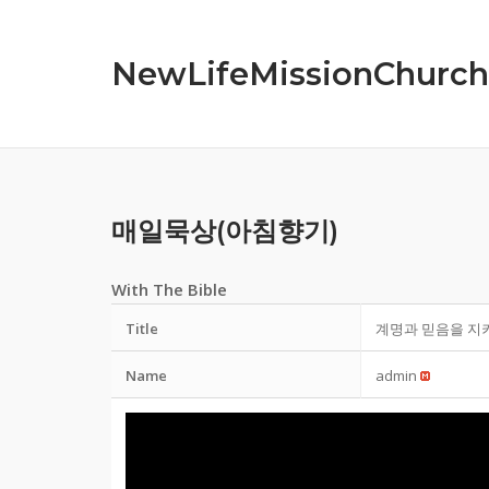
Skip
to
NewLifeMissionChurch
content
매일묵상(아침향기)
With The Bible
Title
계명과 믿음을 지키는 
Name
admin