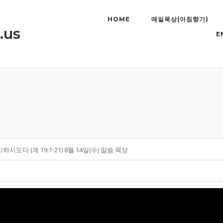
HOME
매일묵상(아침향기)
.us
E
도다 (계 19:1-21) 8월 14일(수) 말씀 묵상