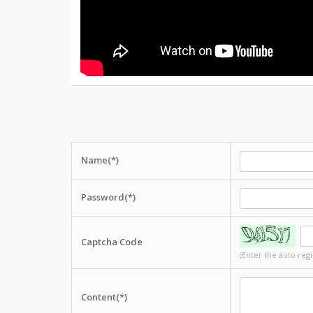
Name(*)
Password(*)
Captcha Code
(Enter the auto reg
Content(*)