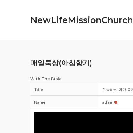
Skip
to
NewLifeMissionChurch
content
매일묵상(아침향기)
With The Bible
Title
전능하신 이가 통치하시
Name
admin