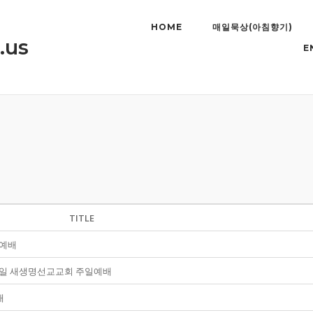
HOME
매일묵상(아침향기)
.us
E
TITLE
 예배
7월 9일 새생명선교교회 주일예배
배