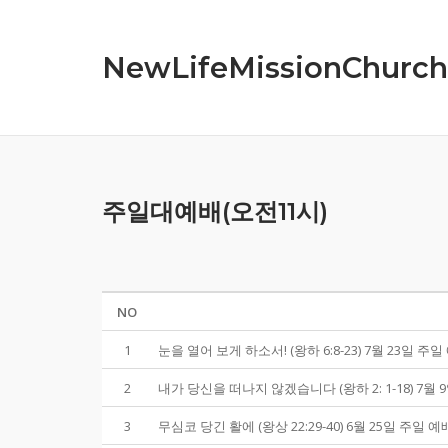
Skip
to
NewLifeMissionChurch
content
주일대예배(오전11시)
NO
1
눈을 열어 보게 하소서! (왕하 6:8-23) 7월 23일 주일
2
내가 당신을 떠나지 않겠습니다 (왕하 2: 1-18) 
3
무심코 당긴 활에 (왕상 22:29-40) 6월 25일 주일 예