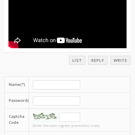
LIST
REPLY
WRITE
Name(*)
Password(*)
Captcha
Code
(Enter the auto register prevention code)