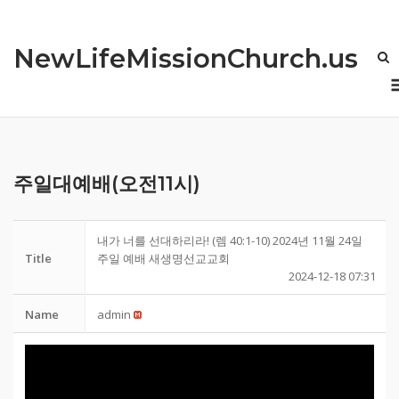
Skip
to
NewLifeMissionChurch.us
content
주일대예배(오전11시)
내가 너를 선대하리라! (렘 40:1-10) 2024년 11월 24일
Title
주일 예배 새생명선교교회
2024-12-18 07:31
Name
admin