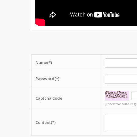
Name(*)
Password(*)
Captcha Code
(Enter the auto reg
Content(*)