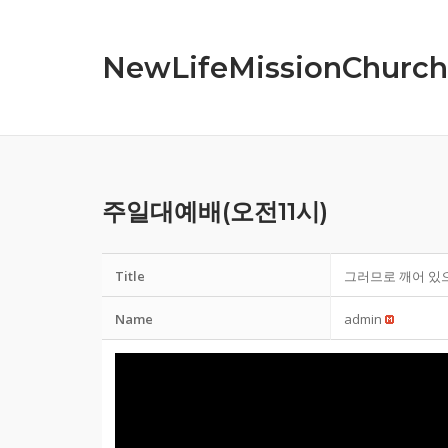
Skip
to
NewLifeMissionChurch
content
주일대예배(오전11시)
Title
그러므로 깨어 있으라!
Name
admin