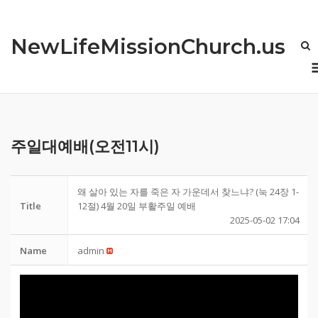
Skip
to
NewLifeMissionChurch.us
content
주일대예배(오전11시)
왜 살아 있는 자를 죽은 자 가운데서 찾느냐? (눅 24장 1-
Title
12절) 4월 20일 부활주일 예배
2025-05-02 17:04
Name
admin