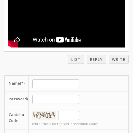
LIST
REPLY
WRITE
Name(*)
Password(*)
Captcha
Code
(Enter the auto register prevention code)