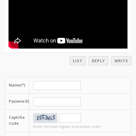
LIST
REPLY
WRITE
Name(*)
Password(*)
Captcha
Code
(Enter the auto register prevention code)